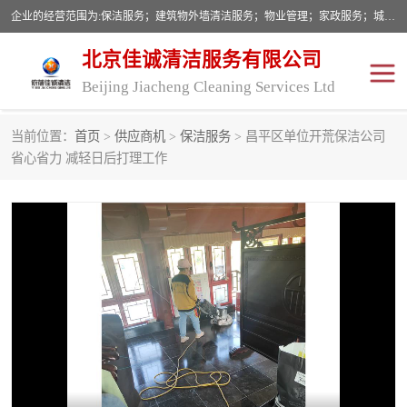
企业的经营范围为:保洁服务；建筑物外墙清洁服务；物业管理；家政服务；城市园林绿化；劳务分包；技术开发、技术转让、技术服务；销售保洁设备、卫生用品、化工产品（不含危险化学品及一类易制毒化学品）、日用品、办公设备、建筑材料、装饰材料；图文设计；清洁服务（不含餐具消毒）；中央空调维修；工程设计；施工总承包；专业承包。
北京佳诚清洁服务有限公司
Beijing Jiacheng Cleaning Services Ltd
当前位置：
首页
>
供应商机
>
保洁服务
> 昌平区单位开荒保洁公司
外墙清洗
开荒保洁
省心省力 减轻日后打理工作
开荒保洁
保洁服务
石材翻新
建筑物外墙维修