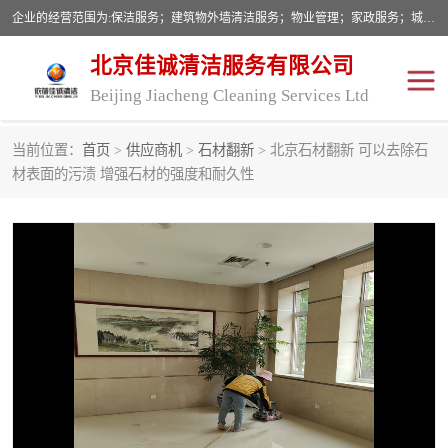
企业的经营范围为:保洁服务；建筑物外墙清洁服务；物业管理；家政服务；城市园林绿化；劳务分包；技术开发、技术转让、技术服务；销售保洁设备、卫生用品、化工产品（不含危险化学品及一类易制毒化学品）、日用品、办公设备、建筑材料、装饰材料；图文设计；清洁服务（不含餐具消毒）；中央空调维修；工程设计；施工总承包；专业承包。
北京佳诚清洁服务有限公司
Beijing Jiacheng Cleaning Services Ltd
当前位置：
首页
>
供应商机
>
石材翻新
> 北京石材翻新 可以去除石
外墙清洗
开荒保洁
材表面的污渍 增强石材的强度和耐久性
开荒保洁
保洁服务
石材翻新
建筑物外墙维修