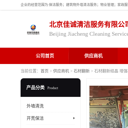
北京佳诚清洁服务有限公
Beijing Jiacheng Cleaning Servic
公司首页
供应商机
当前位置：
首页
>
供应商机
>
石材翻新
> 石材翻新结晶 增
产品分类
Product
外墙清洗
开荒保洁