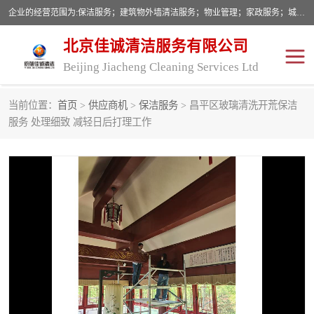
企业的经营范围为:保洁服务；建筑物外墙清洁服务；物业管理；家政服务；城市园林绿化；劳务分包；技术开发、技术转让、技术服务；销售保洁设备、卫生用品、化工产品（不含危险化学品及一类易制毒化学品）、日用品、办公设备、建筑材料、装饰材料；图文设计；清洁服务（不含餐具消毒）；中央空调维修；工程设计；施工总承包；专业承包。
北京佳诚清洁服务有限公司
Beijing Jiacheng Cleaning Services Ltd
当前位置：
首页
>
供应商机
>
保洁服务
> 昌平区玻璃清洗开荒保洁
外墙清洗
开荒保洁
服务 处理细致 减轻日后打理工作
开荒保洁
保洁服务
石材翻新
建筑物外墙维修