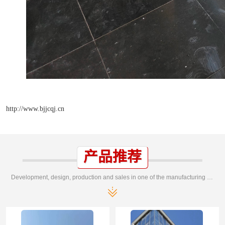
http://www.bjjcqj.cn
产品推荐
Development, design, production and sales in one of the manufacturing enterprises