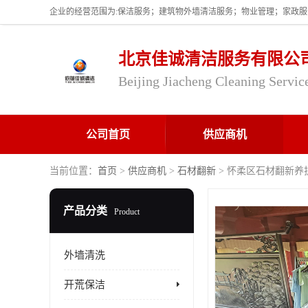
北京佳诚清洁服务有限公
Beijing Jiacheng Cleaning Servic
公司首页
供应商机
当前位置：
首页
>
供应商机
>
石材翻新
> 怀柔区石材翻新养
产品分类
Product
外墙清洗
开荒保洁