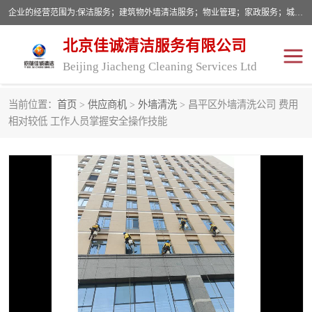
企业的经营范围为:保洁服务；建筑物外墙清洁服务；物业管理；家政服务；城市园林绿化；劳务分包；技术开发、技术转让、技术服务；销售保洁设备、卫生用品、化工产品（不含危险化学品及一类易制毒化学品）、日用品、办公设备、建筑材料、装饰材料；图文设计；清洁服务（不含餐具消毒）；中央空调维修；工程设计；施工总承包；专业承包。
北京佳诚清洁服务有限公司
Beijing Jiacheng Cleaning Services Ltd
当前位置：
首页
>
供应商机
>
外墙清洗
> 昌平区外墙清洗公司 费用
外墙清洗
开荒保洁
相对较低 工作人员掌握安全操作技能
开荒保洁
保洁服务
石材翻新
建筑物外墙维修