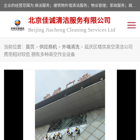
企业的经营范围为:保洁服务；建筑物外墙清洁服务；物业管理；家政服务；城市园林绿化；劳务分包；技术开发、技术转让、技术服务；销售保洁设备、卫生用品、化工产品（不含危险化学品及一类易制毒化学品）、日用品、办公设备、建筑材料、装饰材料；图文设计；清洁服务（不含餐具消毒）；中央空调维修；工程设计；施工总承包；专业承包。
北京佳诚清洁服务有限公司
Beijing Jiacheng Cleaning Services Ltd
当前位置：
首页
>
供应商机
>
外墙清洗
> 延庆区楼房高空清洁公司
外墙清洗
开荒保洁
费用相对较低 拥有多种高空作业设备
开荒保洁
保洁服务
石材翻新
建筑物外墙维修