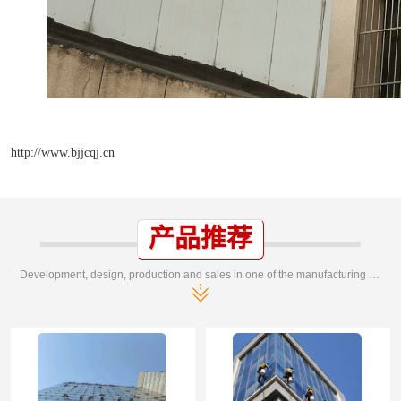
http://www.bjjcqj.cn
产品推荐
Development, design, production and sales in one of the manufacturing enterprises