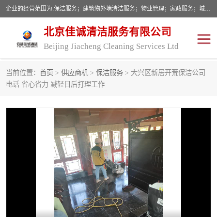
企业的经营范围为:保洁服务；建筑物外墙清洁服务；物业管理；家政服务；城市园林绿化；劳务分包；技术开发、技术转让、技术服务；销售保洁设备、卫生用品、化工产品（不含危险化学品及一类易制毒化学品）、日用品、办公设备、建筑材料、装饰材料；图文设计；清洁服务（不含餐具消毒）；中央空调维修；工程设计；施工总承包；专业承包。
北京佳诚清洁服务有限公司
Beijing Jiacheng Cleaning Services Ltd
当前位置：
首页
>
供应商机
>
保洁服务
> 大兴区新居开荒保洁公司
外墙清洗
开荒保洁
电话 省心省力 减轻日后打理工作
开荒保洁
保洁服务
石材翻新
建筑物外墙维修