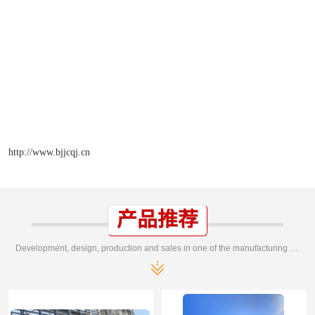
http://www.bjjcqj.cn
产品推荐
Development, design, production and sales in one of the manufacturing enterprises