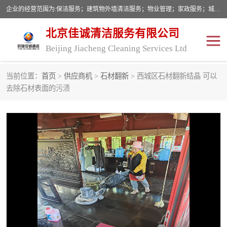
企业的经营范围为:保洁服务；建筑物外墙清洁服务；物业管理；家政服务；城市园林绿化；劳务分包；技术开发、技术转让、技术服务；销售保洁设备、卫生用品、化工产品（不含危险化学品及一类易制毒化学品）、日用品、办公设备、建筑材料、装饰材料；图文设计；清洁服务（不含餐具消毒）；中央空调维修；工程设计；施工总承包；专业承包。
北京佳诚清洁服务有限公司
Beijing Jiacheng Cleaning Services Ltd
当前位置：
首页
>
供应商机
>
石材翻新
> 西城区石材翻新结晶 可以
外墙清洗
开荒保洁
去除石材表面的污渍
开荒保洁
保洁服务
石材翻新
建筑物外墙维修