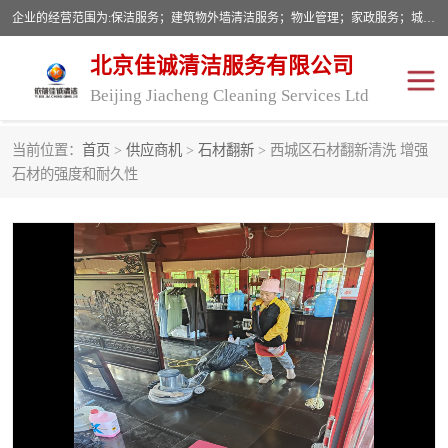
企业的经营范围为:保洁服务；建筑物外墙清洁服务；物业管理；家政服务；城市园林绿化；劳务分包；技术开发、技术转让、技术服务；销售保洁设备、卫生用品、化工产品（不含危险化学品及一类易制毒化学品）、日用品、办公设备、建筑材料、装饰材料；图文设计；清洁服务（不含餐具消毒）；中央空调维修；工程设计；施工总承包；专业承包。
北京佳诚清洁服务有限公司
Beijing Jiacheng Cleaning Services Ltd
当前位置：
首页
>
供应商机
>
石材翻新
> 西城区石材翻新清洗 增强
外墙清洗
开荒保洁
石材的强度和耐久性
开荒保洁
保洁服务
石材翻新
建筑物外墙维修