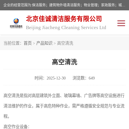
企业的经营范围为:保洁服务；建筑物外墙清洁服务；物业管理；家政服务；城市园林绿化；劳务分包；技术开发、技术转让、技术服务；销售保洁设备、卫生用品、化工产品（不含危险化学品及一类易制毒化学品）、日用品、办公设备、建筑材料、装饰材料；图文设计；清洁服务（不含餐具消毒）；中央空调维修；工程设计；施工总承包；专业承包。
北京佳诚清洁服务有限公司
Beijing Jiacheng Cleaning Services Ltd
当前位置：
首页
>
产品知识
> 高空清洗
外墙清洗
开荒保洁
高空清洗
开荒保洁
保洁服务
石材翻新
建筑物外墙维修
时间：2025-12-30
浏览数：649
高空清洗是指对高层建筑外立面、玻璃幕墙、广告牌等高空设施进行
清洁维护的作业，属于高危特种作业，需严格遵循安全规范与专业流
程。
高空作业设备：