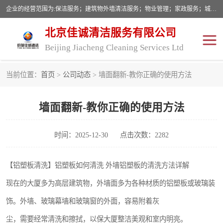
企业的经营范围为:保洁服务；建筑物外墙清洁服务；物业管理；家政服务；城市园林绿化；劳务分包；技术开发、技术转让、技术服务；销售保洁设备、卫生用品、化工产品（不含危险化学品及一类易制毒化学品）、日用品、办公设备、建筑材料、装饰材料；图文设计；清洁服务（不含餐具消毒）；中央空调维修；工程设计；施工总承包；专业承包。
北京佳诚清洁服务有限公司
Beijing Jiacheng Cleaning Services Ltd
当前位置：
首页
>
公司动态
> 墙面翻新-教你正确的使用方法
外墙清洗
开荒保洁
墙面翻新-教你正确的使用方法
开荒保洁
保洁服务
石材翻新
建筑物外墙维修
时间：2025-12-30
点击次数：2282
【铝塑板清洗】铝塑板如何清洗 外墙铝塑板的清洗方法详解
现在的大厦多为高层建筑物，外墙面多为各种材质的铝塑板或玻璃装
饰。外墙、玻璃幕墙和玻璃窗的外面，容易附着灰
尘，需要经常清洗和擦拭，以保大厦整洁美观和室内明亮。