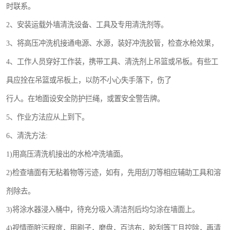
时联系。
2、安装运载外墙清洗设备、工具及专用清洗剂等。
3、将高压冲洗机接通电源、水源，装好冲洗胶管，检查水枪效果，
4、工作人员穿好工作装，携带工具、清洗剂上吊篮或吊板。有些工
具应拴在吊篮或吊板上，以防不小心失手落下，伤了
行人。在地面设安全防护拦绳，或置安全警告牌。
5、作业方法应从上到下。
6、清洗方法:
1)用高压清洗机接出的水枪冲洗墙面。
2)检查墙面有无粘着物等污迹，如有，先用刮刀等相应辅助工具和溶
剂除去。
3)将涂水器浸入桶中，待充分吸入清洁剂后均匀涂在墙面上。
4)视情面脏污程度，用刷子，磨盘，百洁布，胶刮等丅且控除，再清