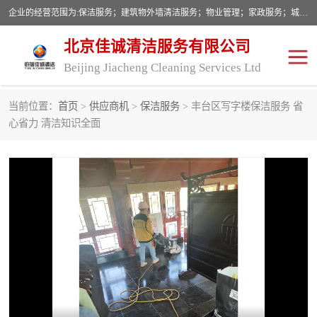
企业的经营范围为:保洁服务；建筑物外墙清洁服务；物业管理；家政服务；城市园林绿化；劳务分包；技术开发、技术转让、技术服务；销售保洁设备、卫生用品、化工产品（不含危险化学品及一类易制毒化学品）、日用品、办公设备、建筑材料、装饰材料；图文设计；清洁服务（不含餐具消毒）；中央空调维修；工程设计；施工总承包；专业承包。
北京佳诚清洁服务有限公司
Beijing Jiacheng Cleaning Services Ltd
当前位置：
首页
>
供应商机
>
保洁服务
> 丰台区写字楼保洁服务 省
外墙清洗
开荒保洁
心省力 清洁知识全面
开荒保洁
保洁服务
石材翻新
建筑物外墙维修