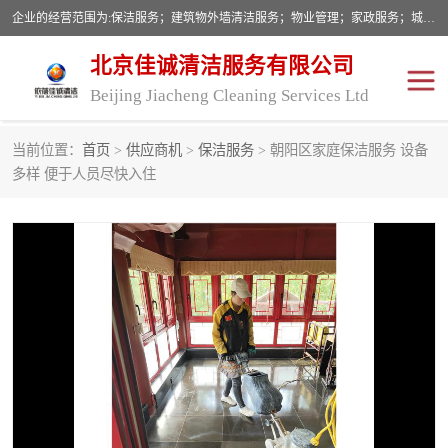
企业的经营范围为:保洁服务；建筑物外墙清洁服务；物业管理；家政服务；城市园林绿化；劳务分包；技术开发、技术转让、技术服务；销售保洁设备、卫生用品、化工产品（不含危险化学品及一类易制毒化学品）、日用品、办公设备、建筑材料、装饰材料；图文设计；清洁服务（不含餐具消毒）；中央空调维修；工程设计；施工总承包；专业承包。
北京佳诚清洁服务有限公司
Beijing Jiacheng Cleaning Services Ltd
当前位置：
首页
>
供应商机
>
保洁服务
> 朝阳区家庭保洁服务 设备
外墙清洗
开荒保洁
多样 便于人员尽快入住
开荒保洁
保洁服务
石材翻新
建筑物外墙维修