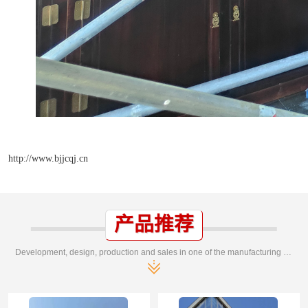
http://www.bjjcqj.cn
产品推荐
Development, design, production and sales in one of the manufacturing enterprises