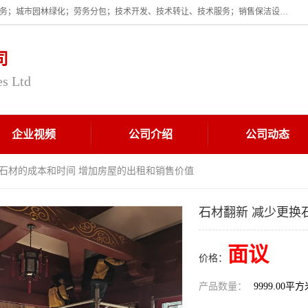
企业的经营范围为:保洁服务；建筑物外墙清洁服务；物业管理；家政服务；城市园林绿化；劳务分包；技术开发、技术转让、技术服务；销售保洁设备、卫生用品、化工产品（不含危险化学品及一类易制毒化学品）、日用品、办公设备、建筑材料、装饰材料；图文设计；清洁服务（不含餐具消毒）；中央空调维修；工程设计；施工总承包；专业承包。
司
es Ltd
企业视频
公司介绍
公司动态
换石材的成本和时间 增加房屋的出租和销售价值
石材翻新 减少更换
面议
价格：
产品数量：
9999.00平