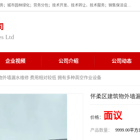
企业的经营范围为:保洁服务；建筑物外墙清洁服务；物业管理；家政服务；城市园林绿化；劳务分包；技术开发、技术转让、技术服务；销售保洁设备、卫生用品、化工产品（不含危险化学品及一类易制毒化学品）、日用品、办公设备、建筑材料、装饰材料；图文设计；清洁服务（不含餐具消毒）；中央空调维修；工程设计；施工总承包；专业承包。
司
es Ltd
企业视频
公司介绍
公司动态
物外墙漏水维修 费用相对较低 拥有多种高空作业设备
怀柔区建筑物外墙漏
面议
价格：
产品数量：
9999.00平