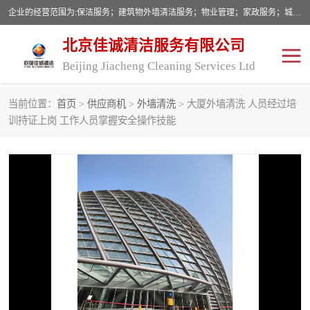
企业的经营范围为:保洁服务；建筑物外墙清洁服务；物业管理；家政服务；城市园林绿化；劳务分包；技术开发、技术转让、技术服务；销售保洁设备、卫生用品、化工产品（不含危险化学品及一类易制毒化学品）、日用品、办公设备、建筑材料、装饰材料；图文设计；清洁服务（不含餐具消毒）；中央空调维修；工程设计；施工总承包；专业承包。
北京佳诚清洁服务有限公司
Beijing Jiacheng Cleaning Services Ltd
当前位置：
首页
>
供应商机
>
外墙清洗
> 大厦外墙清洗 人员经过培
外墙清洗
开荒保洁
训持证上岗 工作人员掌握安全操作技能
开荒保洁
保洁服务
石材翻新
建筑物外墙维修