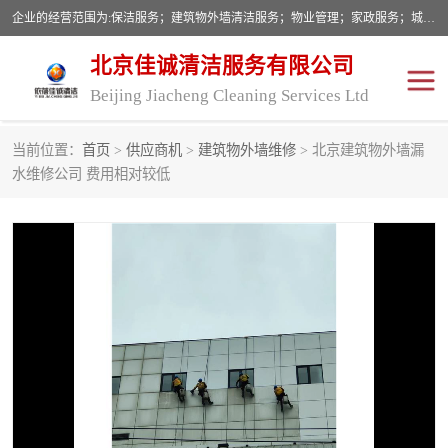
企业的经营范围为:保洁服务；建筑物外墙清洁服务；物业管理；家政服务；城市园林绿化；劳务分包；技术开发、技术转让、技术服务；销售保洁设备、卫生用品、化工产品（不含危险化学品及一类易制毒化学品）、日用品、办公设备、建筑材料、装饰材料；图文设计；清洁服务（不含餐具消毒）；中央空调维修；工程设计；施工总承包；专业承包。
北京佳诚清洁服务有限公司
Beijing Jiacheng Cleaning Services Ltd
当前位置：
首页
>
供应商机
>
建筑物外墙维修
> 北京建筑物外墙漏
外墙清洗
开荒保洁
水维修公司 费用相对较低
开荒保洁
保洁服务
石材翻新
建筑物外墙维修