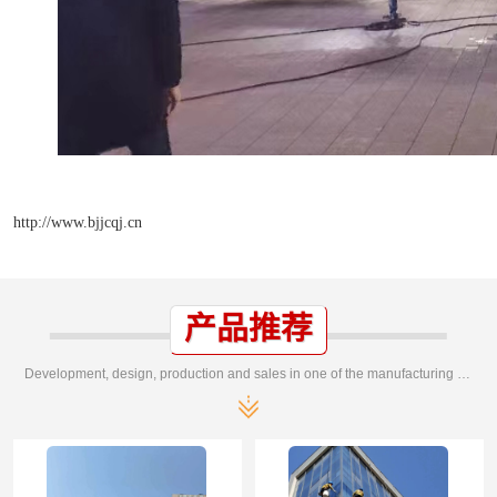
http://www.bjjcqj.cn
产品推荐
Development, design, production and sales in one of the manufacturing enterprises