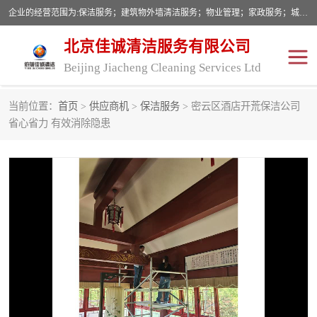
企业的经营范围为:保洁服务；建筑物外墙清洁服务；物业管理；家政服务；城市园林绿化；劳务分包；技术开发、技术转让、技术服务；销售保洁设备、卫生用品、化工产品（不含危险化学品及一类易制毒化学品）、日用品、办公设备、建筑材料、装饰材料；图文设计；清洁服务（不含餐具消毒）；中央空调维修；工程设计；施工总承包；专业承包。
北京佳诚清洁服务有限公司
Beijing Jiacheng Cleaning Services Ltd
当前位置：
首页
>
供应商机
>
保洁服务
> 密云区酒店开荒保洁公司
外墙清洗
开荒保洁
省心省力 有效消除隐患
开荒保洁
保洁服务
石材翻新
建筑物外墙维修