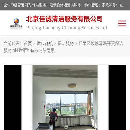
企业的经营范围为:保洁服务；建筑物外墙清洁服务；物业管理；家政服务；城市园林绿化；劳务分包；技术开发、技术转让、技术服务；销售保洁设备、卫生用品、化工产品（不含危险化学品及一类易制毒化学品）、日用品、办公设备、建筑材料、装饰材料；图文设计；清洁服务（不含餐具消毒）；中央空调维修；工程设计；施工总承包；专业承包。
北京佳诚清洁服务有限公司
Beijing Jiacheng Cleaning Services Ltd
当前位置：
首页
>
供应商机
>
保洁服务
> 怀柔区玻璃清洗开荒保洁
外墙清洗
开荒保洁
服务 处理细致 有效消除隐患
开荒保洁
保洁服务
石材翻新
建筑物外墙维修