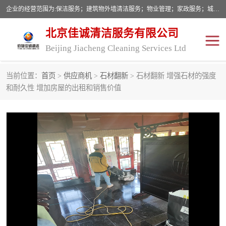
企业的经营范围为:保洁服务；建筑物外墙清洁服务；物业管理；家政服务；城市园林绿化；劳务分包；技术开发、技术转让、技术服务；销售保洁设备、卫生用品、化工产品（不含危险化学品及一类易制毒化学品）、日用品、办公设备、建筑材料、装饰材料；图文设计；清洁服务（不含餐具消毒）；中央空调维修；工程设计；施工总承包；专业承包。
北京佳诚清洁服务有限公司
Beijing Jiacheng Cleaning Services Ltd
当前位置：
首页
>
供应商机
>
石材翻新
> 石材翻新 增强石材的强度
外墙清洗
开荒保洁
和耐久性 增加房屋的出租和销售价值
开荒保洁
保洁服务
石材翻新
建筑物外墙维修