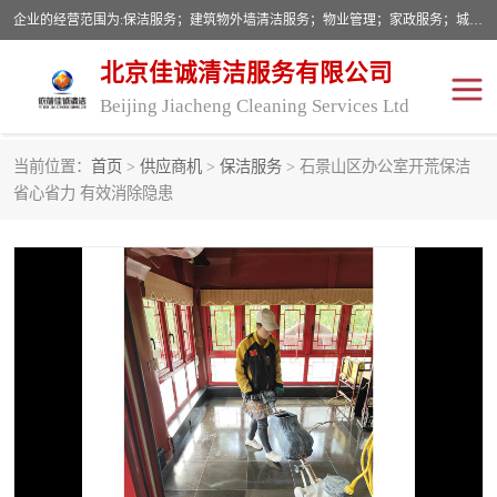
企业的经营范围为:保洁服务；建筑物外墙清洁服务；物业管理；家政服务；城市园林绿化；劳务分包；技术开发、技术转让、技术服务；销售保洁设备、卫生用品、化工产品（不含危险化学品及一类易制毒化学品）、日用品、办公设备、建筑材料、装饰材料；图文设计；清洁服务（不含餐具消毒）；中央空调维修；工程设计；施工总承包；专业承包。
北京佳诚清洁服务有限公司
Beijing Jiacheng Cleaning Services Ltd
当前位置：
首页
>
供应商机
>
保洁服务
> 石景山区办公室开荒保洁
外墙清洗
开荒保洁
省心省力 有效消除隐患
开荒保洁
保洁服务
石材翻新
建筑物外墙维修