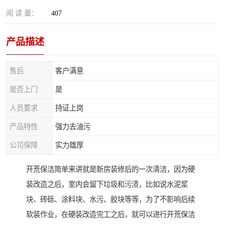
阅 读 量：
407
产品描述
售后
客户满意
是否上门
是
人员要求
持证上岗
产品特性
强力去油污
公司保障
实力雄厚
开荒保洁简单来讲就是新房装修后的一次清洁，因为硬
装改造之后，室内会留下垃圾和污渍，比如说水泥浆
块、砖砾、涂料块、水污、胶块等等，为了不影响后续
软装作业，在硬装改造完工之后，就可以进行开荒保洁