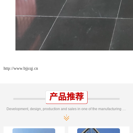
http://www.bjjcqj.cn
产品推荐
Development, design, production and sales in one of the manufacturing enterprises