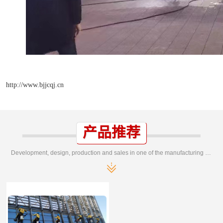
http://www.bjjcqj.cn
产品推荐
Development, design, production and sales in one of the manufacturing enterprises