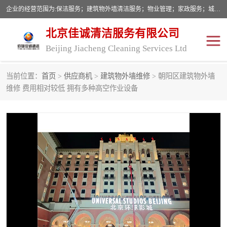
企业的经营范围为:保洁服务；建筑物外墙清洁服务；物业管理；家政服务；城市园林绿化；劳务分包；技术开发、技术转让、技术服务；销售保洁设备、卫生用品、化工产品（不含危险化学品及一类易制毒化学品）、日用品、办公设备、建筑材料、装饰材料；图文设计；清洁服务（不含餐具消毒）；中央空调维修；工程设计；施工总承包；专业承包。
北京佳诚清洁服务有限公司
Beijing Jiacheng Cleaning Services Ltd
当前位置：
首页
>
供应商机
>
建筑物外墙维修
> 朝阳区建筑物外墙
外墙清洗
开荒保洁
维修 费用相对较低 拥有多种高空作业设备
开荒保洁
保洁服务
石材翻新
建筑物外墙维修