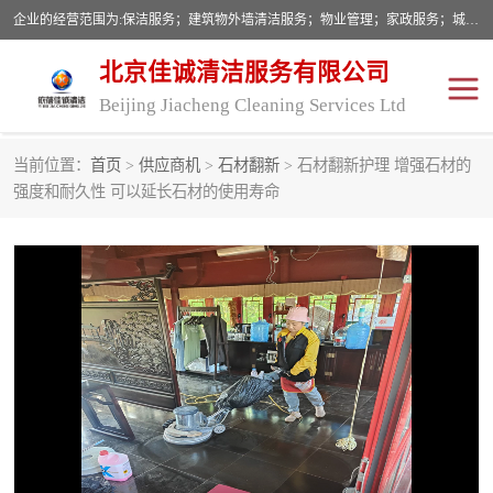
企业的经营范围为:保洁服务；建筑物外墙清洁服务；物业管理；家政服务；城市园林绿化；劳务分包；技术开发、技术转让、技术服务；销售保洁设备、卫生用品、化工产品（不含危险化学品及一类易制毒化学品）、日用品、办公设备、建筑材料、装饰材料；图文设计；清洁服务（不含餐具消毒）；中央空调维修；工程设计；施工总承包；专业承包。
北京佳诚清洁服务有限公司
Beijing Jiacheng Cleaning Services Ltd
当前位置：
首页
>
供应商机
>
石材翻新
> 石材翻新护理 增强石材的
外墙清洗
开荒保洁
强度和耐久性 可以延长石材的使用寿命
开荒保洁
保洁服务
石材翻新
建筑物外墙维修