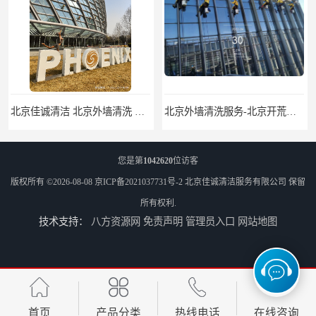
北京佳诚清洁 北京外墙清洗 北京开荒保洁 玻璃幕墙清洗
北京外墙清洗服务-北京开荒保洁亮化服务-北京物业清洁服务
您是第
1042620
位访客
版权所有 ©2026-08-08
京ICP备2021037731号-2
北京佳诚清洁服务有限公司
保留
所有权利.
技术支持：
八方资源网
免责声明
管理员入口
网站地图
北京高空作业保洁服务-北京物业管理公司-北京家政服务公司
外墙清洗-佳诚清洁-北京保洁-北京佳诚清洁服务有限公司
首页
产品分类
热线电话
在线咨询