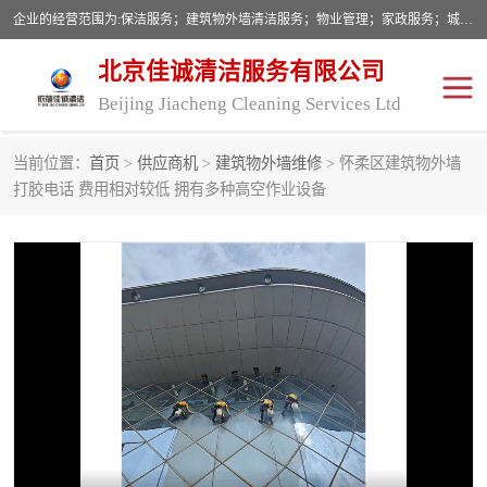
企业的经营范围为:保洁服务；建筑物外墙清洁服务；物业管理；家政服务；城市园林绿化；劳务分包；技术开发、技术转让、技术服务；销售保洁设备、卫生用品、化工产品（不含危险化学品及一类易制毒化学品）、日用品、办公设备、建筑材料、装饰材料；图文设计；清洁服务（不含餐具消毒）；中央空调维修；工程设计；施工总承包；专业承包。
北京佳诚清洁服务有限公司
Beijing Jiacheng Cleaning Services Ltd
当前位置：
首页
>
供应商机
>
建筑物外墙维修
> 怀柔区建筑物外墙
外墙清洗
开荒保洁
打胶电话 费用相对较低 拥有多种高空作业设备
开荒保洁
保洁服务
石材翻新
建筑物外墙维修