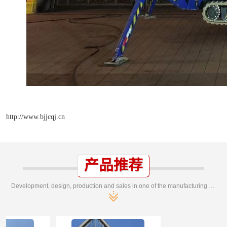
http://www.bjjcqj.cn
产品推荐
Development, design, production and sales in one of the manufacturing enterprises