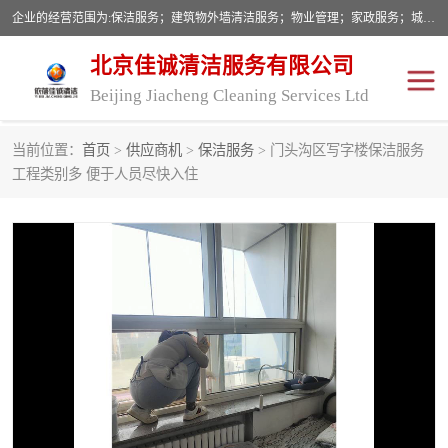
企业的经营范围为:保洁服务；建筑物外墙清洁服务；物业管理；家政服务；城市园林绿化；劳务分包；技术开发、技术转让、技术服务；销售保洁设备、卫生用品、化工产品（不含危险化学品及一类易制毒化学品）、日用品、办公设备、建筑材料、装饰材料；图文设计；清洁服务（不含餐具消毒）；中央空调维修；工程设计；施工总承包；专业承包。
北京佳诚清洁服务有限公司
Beijing Jiacheng Cleaning Services Ltd
当前位置：
首页
>
供应商机
>
保洁服务
> 门头沟区写字楼保洁服务
外墙清洗
开荒保洁
工程类别多 便于人员尽快入住
开荒保洁
保洁服务
石材翻新
建筑物外墙维修