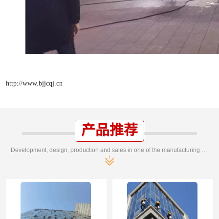
http://www.bjjcqj.cn
产品推荐
Development, design, production and sales in one of the manufacturing enterprises