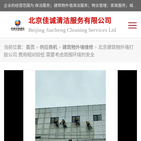
企业的经营范围为:保洁服务；建筑物外墙清洁服务；物业管理；家政服务；城市园林绿化；劳务分包；技术开发、技术转让、技术服务；销售保洁设备、卫生用品、化工产品（不含危险化学品及一类易制毒化学品）、日用品、办公设备、建筑材料、装饰材料；图文设计；清洁服务（不含餐具消毒）；中央空调维修；工程设计；施工总承包；专业承包。
北京佳诚清洁服务有限公司
Beijing Jiacheng Cleaning Services Ltd
当前位置：
首页
>
供应商机
>
建筑物外墙维修
> 北京建筑物外墙打
外墙清洗
开荒保洁
胶公司 费用相对较低 需要考虑周围环境的安全
开荒保洁
保洁服务
石材翻新
建筑物外墙维修