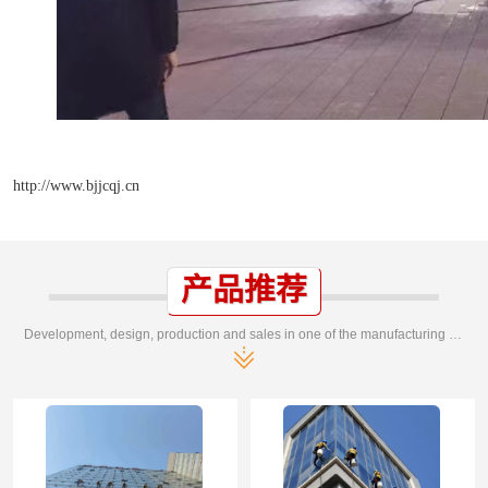
http://www.bjjcqj.cn
产品推荐
Development, design, production and sales in one of the manufacturing enterprises