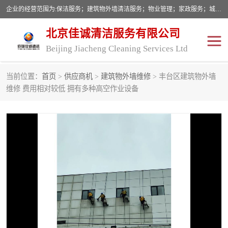
企业的经营范围为:保洁服务；建筑物外墙清洁服务；物业管理；家政服务；城市园林绿化；劳务分包；技术开发、技术转让、技术服务；销售保洁设备、卫生用品、化工产品（不含危险化学品及一类易制毒化学品）、日用品、办公设备、建筑材料、装饰材料；图文设计；清洁服务（不含餐具消毒）；中央空调维修；工程设计；施工总承包；专业承包。
北京佳诚清洁服务有限公司
Beijing Jiacheng Cleaning Services Ltd
当前位置：
首页
>
供应商机
>
建筑物外墙维修
> 丰台区建筑物外墙
外墙清洗
开荒保洁
维修 费用相对较低 拥有多种高空作业设备
开荒保洁
保洁服务
石材翻新
建筑物外墙维修