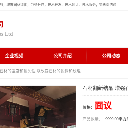
企业的经营范围为:保洁服务；建筑物外墙清洁服务；物业管理；家政服务；城市园林绿化；劳务分包；技术开发、技术转让、技术服务；销售保洁设备、卫生用品、化工产品（不含危险化学品及一类易制毒化学品）、日用品、办公设备、建筑材料、装饰材料；图文设计；清洁服务（不含餐具消毒）；中央空调维修；工程设计；施工总承包；专业承包。
司
es Ltd
企业视频
公司介绍
公司动态
强石材的强度和耐久性 以改变石材的色调和纹理
石材翻新结晶 增强
面议
价格：
产品数量：
9999.00平