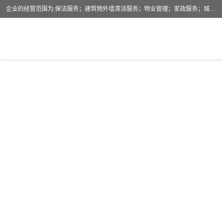
企业的经营范围为:保洁服务；建筑物外墙清洁服务；物业管理；家政服务；城市园林绿化；劳务分包；技术开发、技术转让、技术服务；销售保洁设备、卫生用品、化工产品（不含危险化学品及一类易制毒化学品）、日用品、办公设备、建筑材料、装饰材料；图文设计；清洁服务（不含餐具消毒）；中央空调维修；工程设计；施工总承包；专业承包。