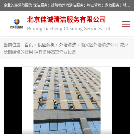
企业的经营范围为:保洁服务；建筑物外墙清洁服务；物业管理；家政服务；城市园林绿化；劳务分包；技术开发、技术转让、技术服务；销售保洁设备、卫生用品、化工产品（不含危险化学品及一类易制毒化学品）、日用品、办公设备、建筑材料、装饰材料；图文设计；清洁服务（不含餐具消毒）；中央空调维修；工程设计；施工总承包；专业承包。
北京佳诚清洁服务有限公司
Beijing Jiacheng Cleaning Services Ltd
当前位置：
首页
>
供应商机
>
外墙清洗
> 顺义区外墙清洗公司 减少
外墙清洗
开荒保洁
长期维修的费用 拥有多种高空作业设备
开荒保洁
保洁服务
石材翻新
建筑物外墙维修