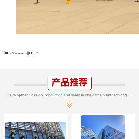
http://www.bjjcqj.cn
产品推荐
Development, design, production and sales in one of the manufacturing enterprises