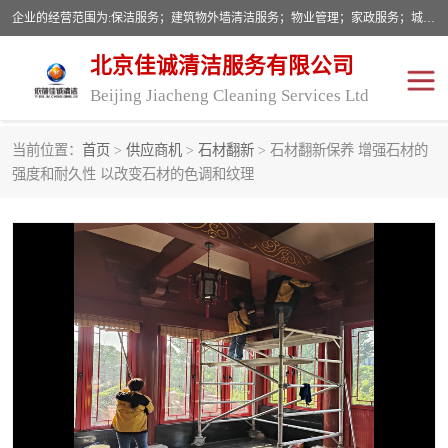
企业的经营范围为:保洁服务；建筑物外墙清洁服务；物业管理；家政服务；城市园林绿化；劳务分包；技术开发、技术转让、技术服务；销售保洁设备、卫生用品、化工产品（不含危险化学品及一类易制毒化学品）、日用品、办公设备、建筑材料、装饰材料；图文设计；清洁服务（不含餐具消毒）；中央空调维修；工程设计；施工总承包；专业承包。
北京佳诚清洁服务有限公司
Beijing Jiacheng Cleaning Services Ltd
当前位置：
首页
>
供应商机
>
石材翻新
> 石材翻新保养 增强石材的
外墙清洗
开荒保洁
强度和耐久性 以改变石材的色调和纹理
开荒保洁
保洁服务
石材翻新
建筑物外墙维修