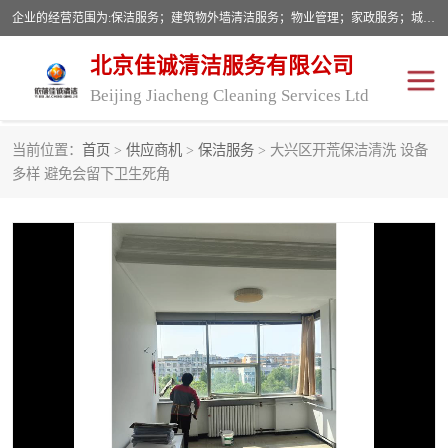
企业的经营范围为:保洁服务；建筑物外墙清洁服务；物业管理；家政服务；城市园林绿化；劳务分包；技术开发、技术转让、技术服务；销售保洁设备、卫生用品、化工产品（不含危险化学品及一类易制毒化学品）、日用品、办公设备、建筑材料、装饰材料；图文设计；清洁服务（不含餐具消毒）；中央空调维修；工程设计；施工总承包；专业承包。
北京佳诚清洁服务有限公司
Beijing Jiacheng Cleaning Services Ltd
当前位置：
首页
>
供应商机
>
保洁服务
> 大兴区开荒保洁清洗 设备
外墙清洗
开荒保洁
多样 避免会留下卫生死角
开荒保洁
保洁服务
石材翻新
建筑物外墙维修