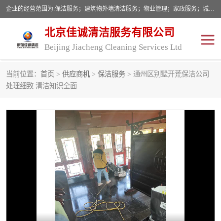
企业的经营范围为:保洁服务；建筑物外墙清洁服务；物业管理；家政服务；城市园林绿化；劳务分包；技术开发、技术转让、技术服务；销售保洁设备、卫生用品、化工产品（不含危险化学品及一类易制毒化学品）、日用品、办公设备、建筑材料、装饰材料；图文设计；清洁服务（不含餐具消毒）；中央空调维修；工程设计；施工总承包；专业承包。
北京佳诚清洁服务有限公司
Beijing Jiacheng Cleaning Services Ltd
当前位置：
首页
>
供应商机
>
保洁服务
> 通州区别墅开荒保洁公司
外墙清洗
开荒保洁
处理细致 清洁知识全面
开荒保洁
保洁服务
石材翻新
建筑物外墙维修