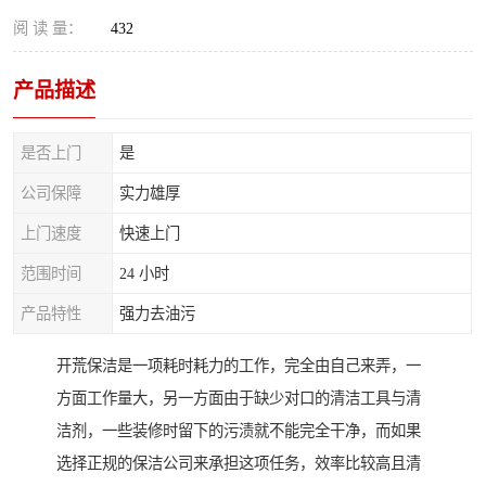
阅 读 量：
432
产品描述
是否上门
是
公司保障
实力雄厚
上门速度
快速上门
范围时间
24 小时
产品特性
强力去油污
开荒保洁是一项耗时耗力的工作，完全由自己来弄，一
方面工作量大，另一方面由于缺少对口的清洁工具与清
洁剂，一些装修时留下的污渍就不能完全干净，而如果
选择正规的保洁公司来承担这项任务，效率比较高且清