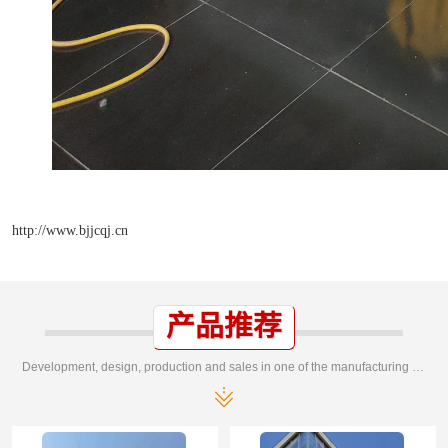
http://www.bjjcqj.cn
产品推荐
Development, design, production and sales in one of the manufacturing enterprises