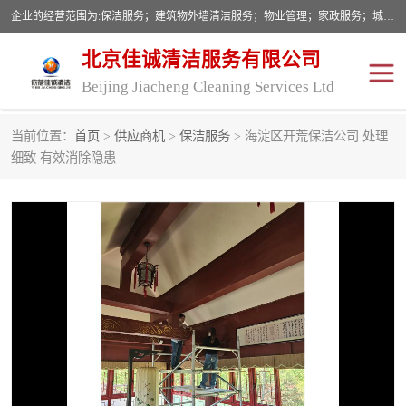
企业的经营范围为:保洁服务；建筑物外墙清洁服务；物业管理；家政服务；城市园林绿化；劳务分包；技术开发、技术转让、技术服务；销售保洁设备、卫生用品、化工产品（不含危险化学品及一类易制毒化学品）、日用品、办公设备、建筑材料、装饰材料；图文设计；清洁服务（不含餐具消毒）；中央空调维修；工程设计；施工总承包；专业承包。
北京佳诚清洁服务有限公司
Beijing Jiacheng Cleaning Services Ltd
当前位置：
首页
>
供应商机
>
保洁服务
> 海淀区开荒保洁公司 处理
外墙清洗
开荒保洁
细致 有效消除隐患
开荒保洁
保洁服务
石材翻新
建筑物外墙维修