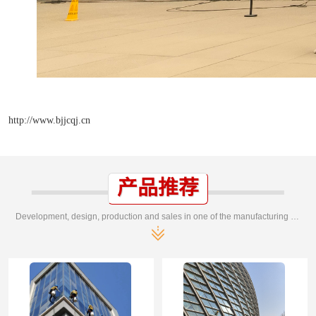
http://www.bjjcqj.cn
产品推荐
Development, design, production and sales in one of the manufacturing enterprises