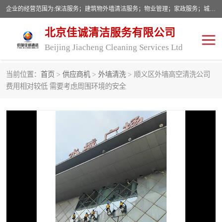
企业的经营范围为:保洁服务；建筑物外墙清洁服务；物业管理；家政服务；城市园林绿化；劳务分包；技术开发、技术转让、技术服务；销售保洁设备、卫生用品、化工产品（不含危险化学品及一类易制毒化学品）、日用品、办公设备、建筑材料、装饰材料；图文设计；清洁服务（不含餐具消毒）；中央空调维修；工程设计；施工总承包；专业承包。
北京佳诚清洁服务有限公司
Beijing Jiacheng Cleaning Services Ltd
当前位置：
首页
>
供应商机
>
外墙清洗
> 顺义区外墙高空清洗公司
外墙清洗
开荒保洁
费用相对较低 需要考虑周围环境的安全
开荒保洁
保洁服务
石材翻新
建筑物外墙维修