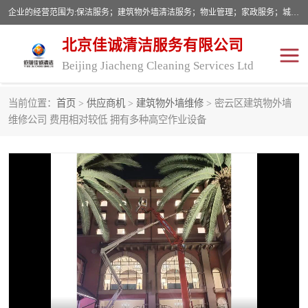
企业的经营范围为:保洁服务；建筑物外墙清洁服务；物业管理；家政服务；城市园林绿化；劳务分包；技术开发、技术转让、技术服务；销售保洁设备、卫生用品、化工产品（不含危险化学品及一类易制毒化学品）、日用品、办公设备、建筑材料、装饰材料；图文设计；清洁服务（不含餐具消毒）；中央空调维修；工程设计；施工总承包；专业承包。
北京佳诚清洁服务有限公司
Beijing Jiacheng Cleaning Services Ltd
当前位置：
首页
>
供应商机
>
建筑物外墙维修
> 密云区建筑物外墙
外墙清洗
开荒保洁
维修公司 费用相对较低 拥有多种高空作业设备
开荒保洁
保洁服务
石材翻新
建筑物外墙维修