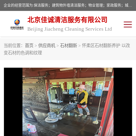
企业的经营范围为:保洁服务；建筑物外墙清洁服务；物业管理；家政服务；城市园林绿化；劳务分包；技术开发、技术转让、技术服务；销售保洁设备、卫生用品、化工产品（不含危险化学品及一类易制毒化学品）、日用品、办公设备、建筑材料、装饰材料；图文设计；清洁服务（不含餐具消毒）；中央空调维修；工程设计；施工总承包；专业承包。
北京佳诚清洁服务有限公司
Beijing Jiacheng Cleaning Services Ltd
当前位置：
首页
>
供应商机
>
石材翻新
> 怀柔区石材翻新养护 以改
外墙清洗
开荒保洁
变石材的色调和纹理
开荒保洁
保洁服务
石材翻新
建筑物外墙维修