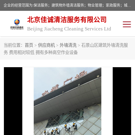
企业的经营范围为:保洁服务；建筑物外墙清洁服务；物业管理；家政服务；城市园林绿化；劳务分包；技术开发、技术转让、技术服务；销售保洁设备、卫生用品、化工产品（不含危险化学品及一类易制毒化学品）、日用品、办公设备、建筑材料、装饰材料；图文设计；清洁服务（不含餐具消毒）；中央空调维修；工程设计；施工总承包；专业承包。
北京佳诚清洁服务有限公司
Beijing Jiacheng Cleaning Services Ltd
当前位置：
首页
>
供应商机
>
外墙清洗
> 石景山区建筑外墙清洗服
外墙清洗
开荒保洁
务 费用相对较低 拥有多种高空作业设备
开荒保洁
保洁服务
石材翻新
建筑物外墙维修