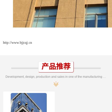
http://www.bjjcqj.cn
产品推荐
Development, design, production and sales in one of the manufacturing enterprises