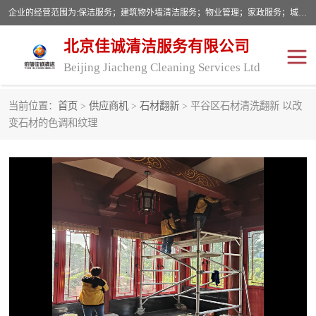
企业的经营范围为:保洁服务；建筑物外墙清洁服务；物业管理；家政服务；城市园林绿化；劳务分包；技术开发、技术转让、技术服务；销售保洁设备、卫生用品、化工产品（不含危险化学品及一类易制毒化学品）、日用品、办公设备、建筑材料、装饰材料；图文设计；清洁服务（不含餐具消毒）；中央空调维修；工程设计；施工总承包；专业承包。
北京佳诚清洁服务有限公司
Beijing Jiacheng Cleaning Services Ltd
当前位置：
首页
>
供应商机
>
石材翻新
> 平谷区石材清洗翻新 以改
外墙清洗
开荒保洁
变石材的色调和纹理
开荒保洁
保洁服务
石材翻新
建筑物外墙维修