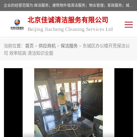
企业的经营范围为:保洁服务；建筑物外墙清洁服务；物业管理；家政服务；城市园林绿化；劳务分包；技术开发、技术转让、技术服务；销售保洁设备、卫生用品、化工产品（不含危险化学品及一类易制毒化学品）、日用品、办公设备、建筑材料、装饰材料；图文设计；清洁服务（不含餐具消毒）；中央空调维修；工程设计；施工总承包；专业承包。
北京佳诚清洁服务有限公司
Beijing Jiacheng Cleaning Services Ltd
当前位置：
首页
>
供应商机
>
保洁服务
> 东城区办公楼开荒保洁公
外墙清洗
开荒保洁
司 效率较高 清洁知识全面
开荒保洁
保洁服务
石材翻新
建筑物外墙维修