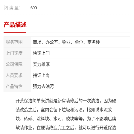
阅 读 量：
600
产品描述
服务范围
商场、办公室、物业、单位、商务楼
上门速度
快速上门
公司保障
实力雄厚
人员要求
持证上岗
产品特性
强力去油污
开荒保洁简单来讲就是新房装修后的一次清洁，因为硬
装改造之后，室内会留下垃圾和污渍，比如说水泥浆
块、砖砾、涂料块、水污、胶块等等，为了不影响后续
软装作业，在硬装改造完工之后，就可以进行开荒保洁