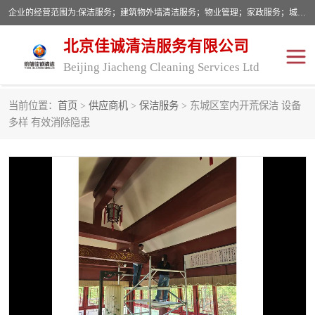
企业的经营范围为:保洁服务；建筑物外墙清洁服务；物业管理；家政服务；城市园林绿化；劳务分包；技术开发、技术转让、技术服务；销售保洁设备、卫生用品、化工产品（不含危险化学品及一类易制毒化学品）、日用品、办公设备、建筑材料、装饰材料；图文设计；清洁服务（不含餐具消毒）；中央空调维修；工程设计；施工总承包；专业承包。
北京佳诚清洁服务有限公司
Beijing Jiacheng Cleaning Services Ltd
当前位置：
首页
>
供应商机
>
保洁服务
> 东城区室内开荒保洁 设备
外墙清洗
开荒保洁
多样 有效消除隐患
开荒保洁
保洁服务
石材翻新
建筑物外墙维修