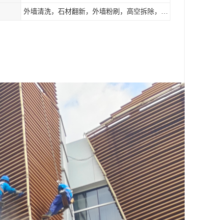
外墙清洗，石材翻新，外墙粉刷，高空拆除，防水补漏，高空安装，落水管安装，灯具广告牌拆除