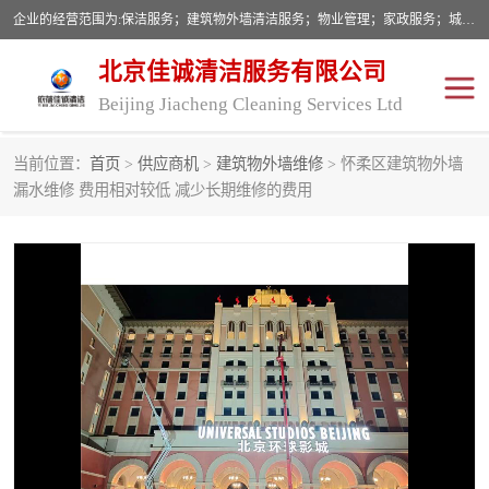
企业的经营范围为:保洁服务；建筑物外墙清洁服务；物业管理；家政服务；城市园林绿化；劳务分包；技术开发、技术转让、技术服务；销售保洁设备、卫生用品、化工产品（不含危险化学品及一类易制毒化学品）、日用品、办公设备、建筑材料、装饰材料；图文设计；清洁服务（不含餐具消毒）；中央空调维修；工程设计；施工总承包；专业承包。
北京佳诚清洁服务有限公司
Beijing Jiacheng Cleaning Services Ltd
当前位置：
首页
>
供应商机
>
建筑物外墙维修
> 怀柔区建筑物外墙
外墙清洗
开荒保洁
漏水维修 费用相对较低 减少长期维修的费用
开荒保洁
保洁服务
石材翻新
建筑物外墙维修