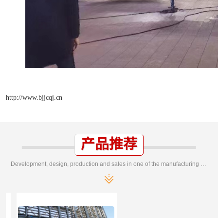
http://www.bjjcqj.cn
产品推荐
Development, design, production and sales in one of the manufacturing enterprises