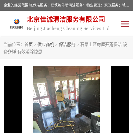
企业的经营范围为:保洁服务；建筑物外墙清洁服务；物业管理；家政服务；城市园林绿化；劳务分包；技术开发、技术转让、技术服务；销售保洁设备、卫生用品、化工产品（不含危险化学品及一类易制毒化学品）、日用品、办公设备、建筑材料、装饰材料；图文设计；清洁服务（不含餐具消毒）；中央空调维修；工程设计；施工总承包；专业承包。
北京佳诚清洁服务有限公司
Beijing Jiacheng Cleaning Services Ltd
当前位置：
首页
>
供应商机
>
保洁服务
> 石景山区房屋开荒保洁 设
外墙清洗
开荒保洁
备多样 有效消除隐患
开荒保洁
保洁服务
石材翻新
建筑物外墙维修