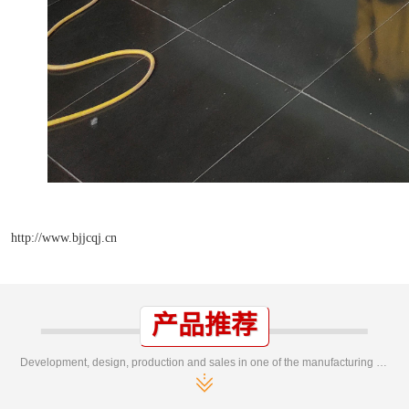
http://www.bjjcqj.cn
产品推荐
Development, design, production and sales in one of the manufacturing enterprises