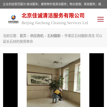
企业的经营范围为:保洁服务；建筑物外墙清洁服务；物业管理；家政服务；城市园林绿化；劳务分包；技术开发、技术转让、技术服务；销售保洁设备、卫生用品、化工产品（不含危险化学品及一类易制毒化学品）、日用品、办公设备、建筑材料、装饰材料；图文设计；清洁服务（不含餐具消毒）；中央空调维修；工程设计；施工总承包；专业承包。
北京佳诚清洁服务有限公司
Beijing Jiacheng Cleaning Services Ltd
当前位置：
首页
>
供应商机
>
石材翻新
> 怀柔区石材翻新清洗 可以
外墙清洗
开荒保洁
延长石材的使用寿命
开荒保洁
保洁服务
石材翻新
建筑物外墙维修