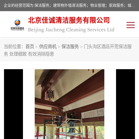
企业的经营范围为:保洁服务；建筑物外墙清洁服务；物业管理；家政服务；城市园林绿化；劳务分包；技术开发、技术转让、技术服务；销售保洁设备、卫生用品、化工产品（不含危险化学品及一类易制毒化学品）、日用品、办公设备、建筑材料、装饰材料；图文设计；清洁服务（不含餐具消毒）；中央空调维修；工程设计；施工总承包；专业承包。
北京佳诚清洁服务有限公司
Beijing Jiacheng Cleaning Services Ltd
当前位置：
首页
>
供应商机
>
保洁服务
> 门头沟区酒店开荒保洁服
外墙清洗
开荒保洁
务 处理细致 有效消除隐患
开荒保洁
保洁服务
石材翻新
建筑物外墙维修