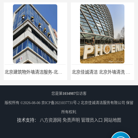
公司
北京佳诚清洁 北京外墙清洗 北京开荒保洁 玻璃幕墙清洗
您是第
1034987
位访客
版权所有 ©2026-08-06
京ICP备2021037731号-2
北京佳诚清洁服务有限公司
保留
所有权利.
技术支持：
八方资源网
免责声明
管理员入口
网站地图