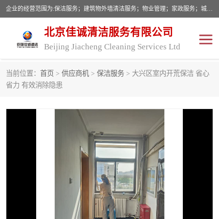
企业的经营范围为:保洁服务；建筑物外墙清洁服务；物业管理；家政服务；城市园林绿化；劳务分包；技术开发、技术转让、技术服务；销售保洁设备、卫生用品、化工产品（不含危险化学品及一类易制毒化学品）、日用品、办公设备、建筑材料、装饰材料；图文设计；清洁服务（不含餐具消毒）；中央空调维修；工程设计；施工总承包；专业承包。
北京佳诚清洁服务有限公司
Beijing Jiacheng Cleaning Services Ltd
当前位置：
首页
>
供应商机
>
保洁服务
> 大兴区室内开荒保洁 省心
外墙清洗
开荒保洁
省力 有效消除隐患
开荒保洁
保洁服务
石材翻新
建筑物外墙维修