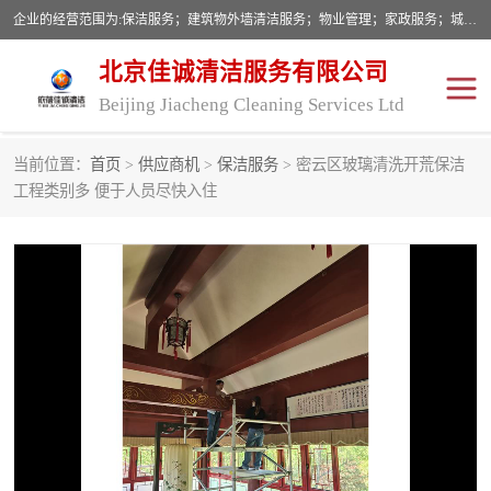
企业的经营范围为:保洁服务；建筑物外墙清洁服务；物业管理；家政服务；城市园林绿化；劳务分包；技术开发、技术转让、技术服务；销售保洁设备、卫生用品、化工产品（不含危险化学品及一类易制毒化学品）、日用品、办公设备、建筑材料、装饰材料；图文设计；清洁服务（不含餐具消毒）；中央空调维修；工程设计；施工总承包；专业承包。
北京佳诚清洁服务有限公司
Beijing Jiacheng Cleaning Services Ltd
当前位置：
首页
>
供应商机
>
保洁服务
> 密云区玻璃清洗开荒保洁
外墙清洗
开荒保洁
工程类别多 便于人员尽快入住
开荒保洁
保洁服务
石材翻新
建筑物外墙维修