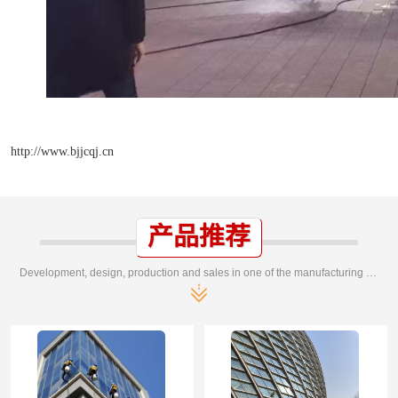
http://www.bjjcqj.cn
产品推荐
Development, design, production and sales in one of the manufacturing enterprises