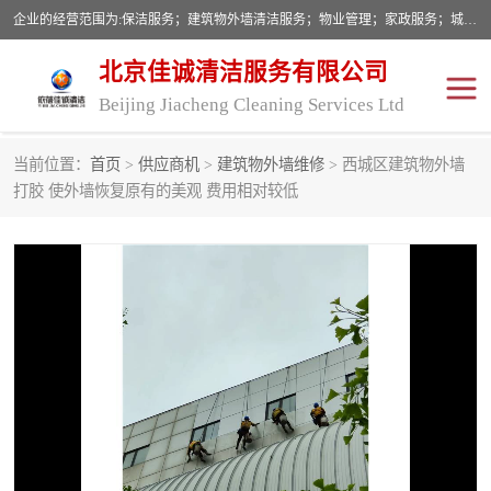
企业的经营范围为:保洁服务；建筑物外墙清洁服务；物业管理；家政服务；城市园林绿化；劳务分包；技术开发、技术转让、技术服务；销售保洁设备、卫生用品、化工产品（不含危险化学品及一类易制毒化学品）、日用品、办公设备、建筑材料、装饰材料；图文设计；清洁服务（不含餐具消毒）；中央空调维修；工程设计；施工总承包；专业承包。
北京佳诚清洁服务有限公司
Beijing Jiacheng Cleaning Services Ltd
当前位置：
首页
>
供应商机
>
建筑物外墙维修
> 西城区建筑物外墙
外墙清洗
开荒保洁
打胶 使外墙恢复原有的美观 费用相对较低
开荒保洁
保洁服务
石材翻新
建筑物外墙维修